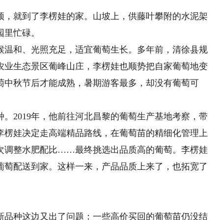
，就到了李楞娃的家。山坡上，供藤叶攀附的水泥架
园里忙碌。
温和、光照充足，适宜葡萄生长。多年前，清徐县规
农业生态景区葡峰山庄，李楞娃也顺势把自家葡萄地变
萄中秋节后才能成熟，暑期游客最多，却没有葡萄可
2019年，他前往河北昌黎的葡萄生产基地考察，带
时，李楞娃决定走高端精品路线，在葡萄苗的精细化管理上
次调整水肥配比……最终挑选出品质高的葡萄。李楞娃
葡萄配送到家。这样一来，产品品质上来了，也拓宽了
品种这边又出了问题：一些高价买回的葡萄苗仍没结