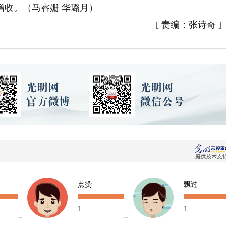
增收。（马睿姗 华璐月）
[
责编：张诗奇
]
点赞
飘过
1
1