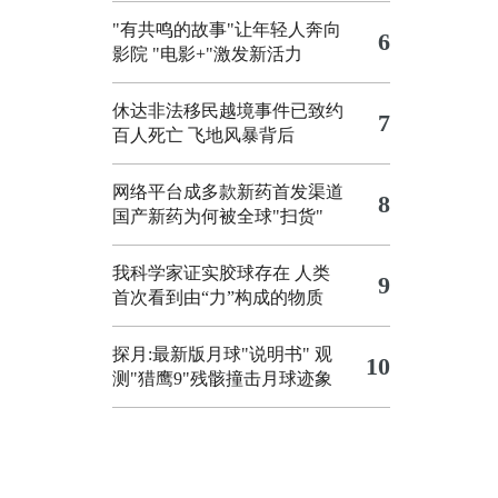
"有共鸣的故事"让年轻人奔向
6
影院
"电影+"激发新活力
休达非法移民越境事件已致约
7
百人死亡
飞地风暴背后
网络平台成多款新药首发渠道
8
国产新药为何被全球"扫货"
我科学家证实胶球存在 人类
9
首次看到由“力”构成的物质
探月:最新版月球"说明书"
观
10
测"猎鹰9"残骸撞击月球迹象