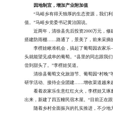
因地制宜，增加产业附加值
“马峪乡有得天独厚的生态资源，我们利
值。”马峪乡党委书记黄治国说。
近两年，清徐县先后投资2000万元，修
搭建防雨棚……路通了，景美了，前来采摘
李楞娃瞅准机会，搞起了葡萄园农家乐—
头就能望见成串的葡萄。“县里的同志跟我
尝到甜头了。”李楞娃笑道。
清徐县葡萄文化旅游节、葡萄园“村晚”等
研学活动、接待企业团建……增收渠道越来
看着农家乐生意红红火火，李楞娃又琢磨
出来，新建了四五幢民宿木屋。“目前正在跟
随着乡村全面振兴的扎实推进，不少地方