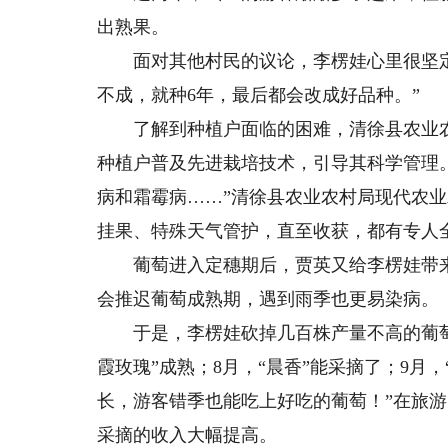
出熟果。
面对其他村民的议论，李楞娃心里很坚定：
不成，就种6年，最后都会改成好品种。”
了解到种植户面临的困难，清徐县农业农
种植户普及先进栽培技术，引导其科学管理
病和霜霉病……”清徐县农业农村局现代农
挂果、特殊天气管护，直至收获，都有专人
葡萄进入定穗期后，贾英又给李楞娃带来
会推迟葡萄成熟期，遇到雨季也更易染病。
于是，李楞娃砍掉几百株产量不高的葡萄苗
霞玫瑰”成熟；8月，“晨香”能采摘了；9月
长，游客错季也能吃上好吃的葡萄！”在旅游
采摘的收入大幅提高。