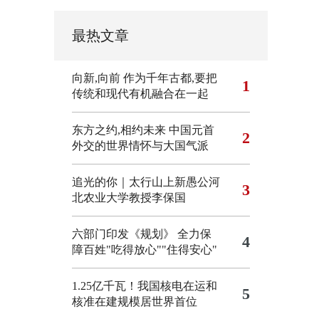
最热文章
向新,向前
作为千年古都,要把
1
传统和现代有机融合在一起
东方之约,相约未来 中国元首
2
外交的世界情怀与大国气派
追光的你｜太行山上新愚公河
3
北农业大学教授李保国
六部门印发《规划》 全力保
4
障百姓"吃得放心""住得安心"
1.25亿千瓦！我国核电在运和
5
核准在建规模居世界首位