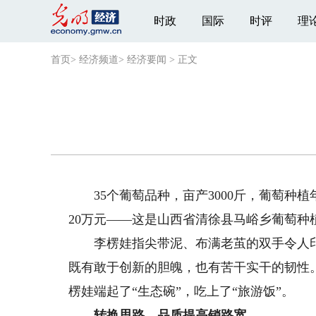
时政
国际
时评
理
首页
>
经济频道
>
经济要闻
>
正文
35个葡萄品种，亩产3000斤，葡萄种植年
20万元——这是山西省清徐县马峪乡葡萄种
李楞娃指尖带泥、布满老茧的双手令人印
既有敢于创新的胆魄，也有苦干实干的韧性
楞娃端起了“生态碗”，吃上了“旅游饭”。
转换思路，品质提高销路宽