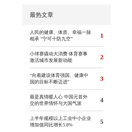
最热文章
人民的健康、体质、幸福一脉
1
相承
“宁可十防九空”
小球赛撬动大消费 体育赛事
2
激活城市发展新动能
“向着建设体育强国、健康中
3
国的目标不断迈进”
最是真情暖人心 中国元首外
4
交的世界情怀与大国气派
上半年规模以上工业中小企业
5
增加值同比增长5.8%