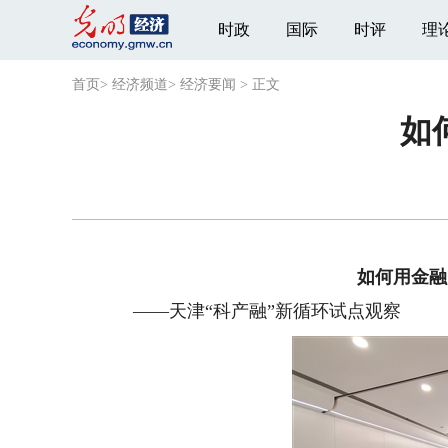
时政
国际
时评
理
首页
>
经济频道
>
经济要闻
>
正文
如
如何用金融“活
——天津“科产融”新循环试点观察