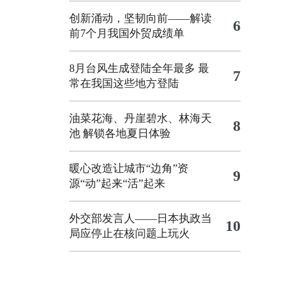
创新涌动，坚韧向前——解读
6
前7个月我国外贸成绩单
8月台风生成登陆全年最多 最
7
常在我国这些地方登陆
油菜花海、丹崖碧水、林海天
8
池 解锁各地夏日体验
暖心改造让城市“边角”资
9
源“动”起来“活”起来
外交部发言人——日本执政当
10
局应停止在核问题上玩火