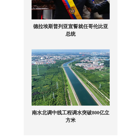
德拉埃斯普列亚宣誓就任哥伦比亚
总统
南水北调中线工程调水突破800亿立
方米