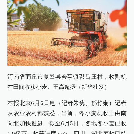
河南省商丘市夏邑县会亭镇郭吕庄村，收割机
在田间收获小麦。王高超摄（新华社发）
本报北京6月6日电（记者朱隽、郁静娴）记者
从农业农村部获悉，当前，冬小麦机收正由南
向北加快推进。截至6月5日，各地冬小麦已收
1.9亿亩，收获进度57%。四川、湖北麦收已结