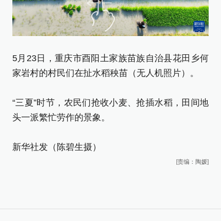
5月23日，重庆市酉阳土家族苗族自治县花田乡何
5
家岩村的村民们在扯水稻秧苗（无人机照片）。
吴
“三夏”时节，农民们抢收小麦、抢插水稻，田间地
“
头一派繁忙劳作的景象。
头
新华社发（陈碧生摄）
新
[责编：陶媛]