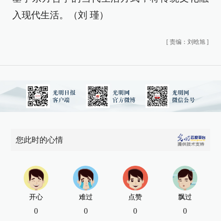
入现代生活。（刘 瑾）
[
责编：刘晗旭
]
您此时的心情
开心
难过
点赞
飘过
0
0
0
0