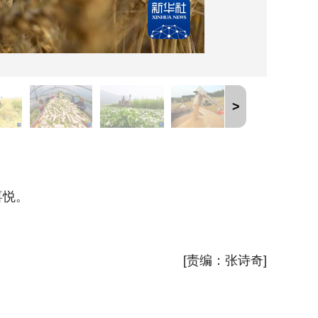
>
5月9
喜悦。
夏日时
新华社
[责编：张诗奇]