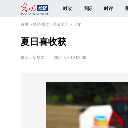
时政
国际
时评
首页
>
经济频道
>
经济要闻
>
正文
夏日喜收获
来源：
新华网
2024-05-10 09:30