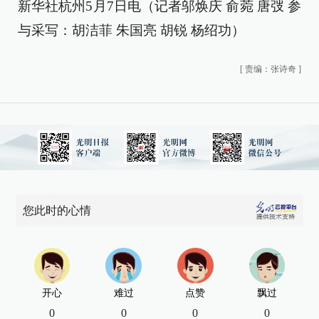
新华社杭州5月7日电（记者邬焕庆 俞菀 唐弢 参
与采写：胡洁菲 朱国亮 胡锐 杨绍功）
[
责编：张诗奇
]
您此时的心情
开心
难过
点赞
飘过
0
0
0
0