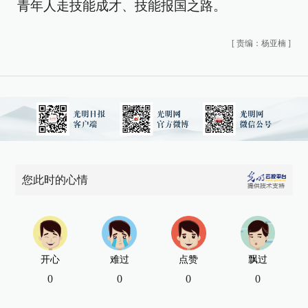
青年人走技能成才、技能报国之路。
[
责编：杨亚楠
]
您此时的心情
开心
难过
点赞
飘过
0
0
0
0