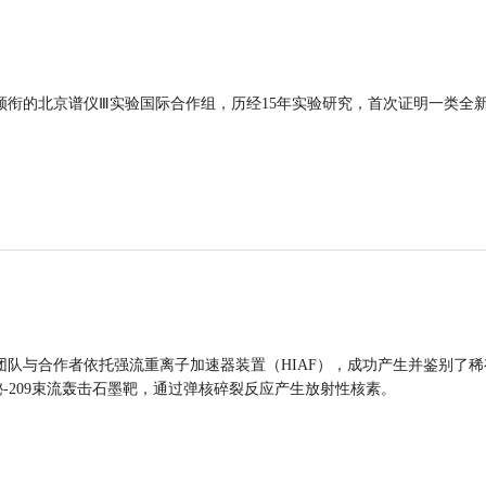
领衔的北京谱仪Ⅲ实验国际合作组，历经15年实验研究，首次证明一类全
团队与合作者依托强流重离子加速器装置（HIAF），成功产生并鉴别了稀
的铋-209束流轰击石墨靶，通过弹核碎裂反应产生放射性核素。