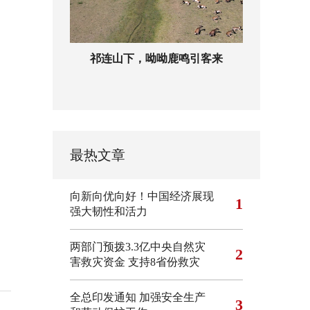
祁连山下，呦呦鹿鸣引客来
最热文章
向新向优向好！中国经济展现
1
强大韧性和活力
两部门预拨3.3亿中央自然灾
2
害救灾资金 支持8省份救灾
全总印发通知 加强安全生产
3