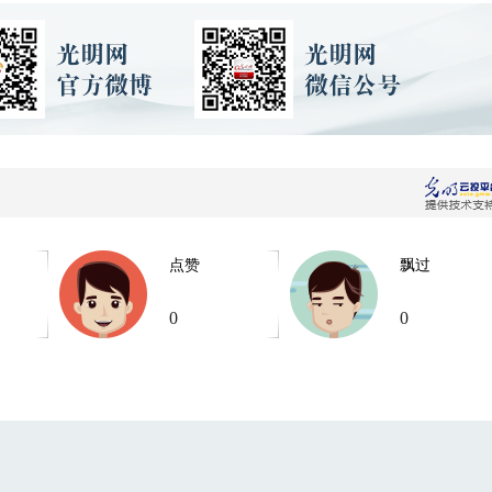
点赞
飘过
0
0