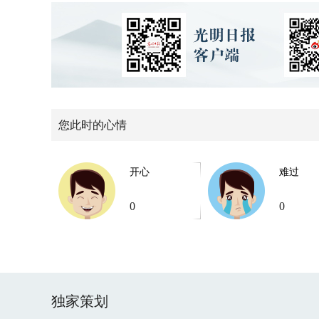
您此时的心情
开心
难过
0
0
独家策划