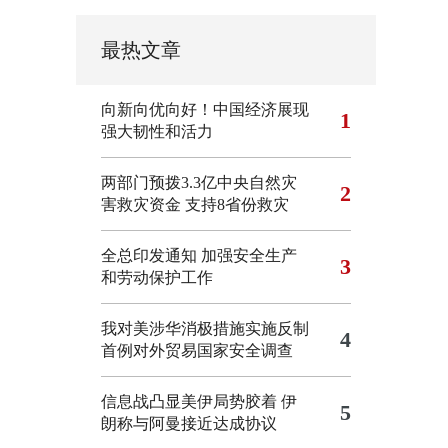
最热文章
向新向优向好！中国经济展现
1
强大韧性和活力
两部门预拨3.3亿中央自然灾
2
害救灾资金 支持8省份救灾
全总印发通知 加强安全生产
3
和劳动保护工作
我对美涉华消极措施实施反制
4
首例对外贸易国家安全调查
信息战凸显美伊局势胶着
伊
5
朗称与阿曼接近达成协议