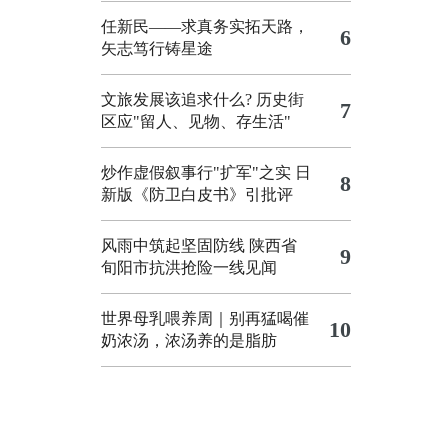
任新民——求真务实拓天路，
6
矢志笃行铸星途
文旅发展该追求什么?
历史街
7
区应"留人、见物、存生活"
炒作虚假叙事行"扩军"之实
日
8
新版《防卫白皮书》引批评
风雨中筑起坚固防线 陕西省
9
旬阳市抗洪抢险一线见闻
世界母乳喂养周｜别再猛喝催
10
奶浓汤，浓汤养的是脂肪