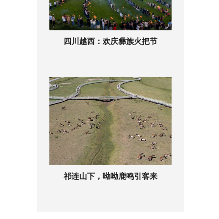
四川越西：欢庆彝族火把节
祁连山下，呦呦鹿鸣引客来