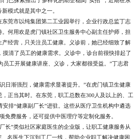
已探索推出了多样化的助企稳岗“实招”，近期在东
务新模式就是其中之一。
东莞市以纯集团第二工业园举行，企业行政总监丁志
期待。何用欢是虎门镇社区卫生服务中心副主任护师，担
业生产经营，只关注员工健康。义诊前，她已经细致了解
，摸清了员工的健康需求。义诊中，诊台前很快排起了
长’为员工开展健康讲座、义诊，大家都很受益。”丁志君
日渐强烈，健康需求显著提升。”在虎门镇卫生健康
莞，正当其时。在东莞，职工总数在300人及以上的、工
请安排“健康副厂长”进驻。这些从医疗卫生机构中遴选
8项免费服务，还可提供中医理疗等定制化服务。
长”类似社区家庭医生的企业版，让职工健康服务从
医院、名医生下沉到工厂一线，帮助企业职工解决健康困