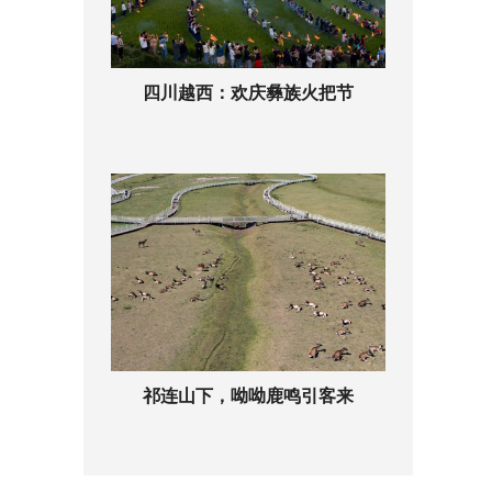
四川越西：欢庆彝族火把节
祁连山下，呦呦鹿鸣引客来