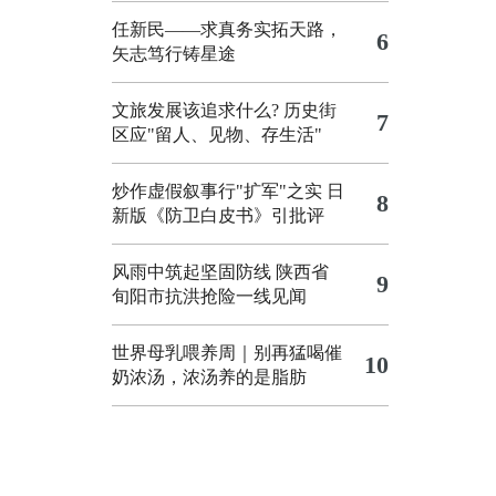
任新民——求真务实拓天路，
6
矢志笃行铸星途
文旅发展该追求什么?
历史街
7
区应"留人、见物、存生活"
炒作虚假叙事行"扩军"之实
日
8
新版《防卫白皮书》引批评
风雨中筑起坚固防线 陕西省
9
旬阳市抗洪抢险一线见闻
世界母乳喂养周｜别再猛喝催
10
奶浓汤，浓汤养的是脂肪