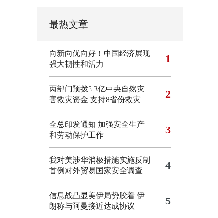
最热文章
向新向优向好！中国经济展现
1
强大韧性和活力
两部门预拨3.3亿中央自然灾
2
害救灾资金 支持8省份救灾
全总印发通知 加强安全生产
3
和劳动保护工作
我对美涉华消极措施实施反制
4
首例对外贸易国家安全调查
信息战凸显美伊局势胶着
伊
5
朗称与阿曼接近达成协议