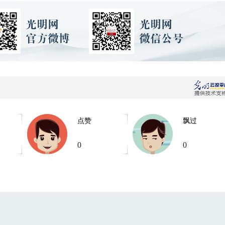
点赞
飘过
0
0