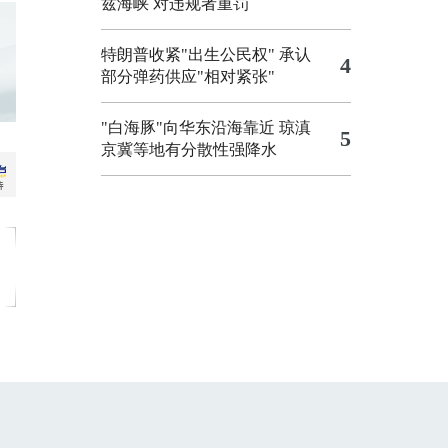
兹海峡 对违规者重罚
特朗普收紧"出生公民权"
承认
4
部分弹药供应"相对紧张"
"白海豚"向华东沿海靠近 琼滇
5
京冀等地有分散性强降水