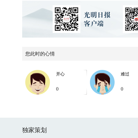
您此时的心情
开心
难过
0
0
独家策划