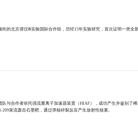
领衔的北京谱仪Ⅲ实验国际合作组，历经15年实验研究，首次证明一类全
团队与合作者依托强流重离子加速器装置（HIAF），成功产生并鉴别了稀
的铋-209束流轰击石墨靶，通过弹核碎裂反应产生放射性核素。