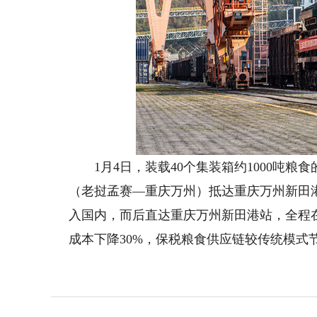
1月4日，装载40个集装箱约1000吨粮
（老挝孟赛—重庆万州）抵达重庆万州新田
入国内，而后直达重庆万州新田港站，全程在
成本下降30%，保税粮食供应链较传统模式节