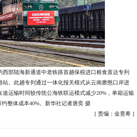
食的西部陆海新通道中老铁路首趟保税进口粮食直达专列
港站。此趟专列通过一体化报关模式从云南磨憨口岸进
途运输时间较传统公海铁联运模式减少20%，单箱运输
约整体成本40%。新华社记者唐奕 摄
[
责编：金昱希
]