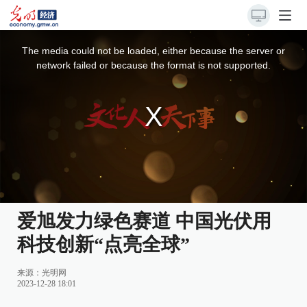
This
is
a
The media could not be loaded, either because the server or
modal
window.
network failed or because the format is not supported.
爱旭发力绿色赛道 中国光伏用
科技创新“点亮全球”
来源：
光明网
2023-12-28 18:01