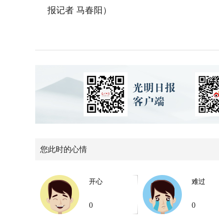
报记者 马春阳）
您此时的心情
开心
难过
0
0