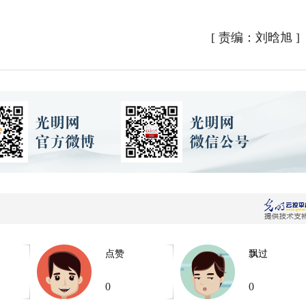
[
责编：刘晗旭
]
点赞
飘过
0
0