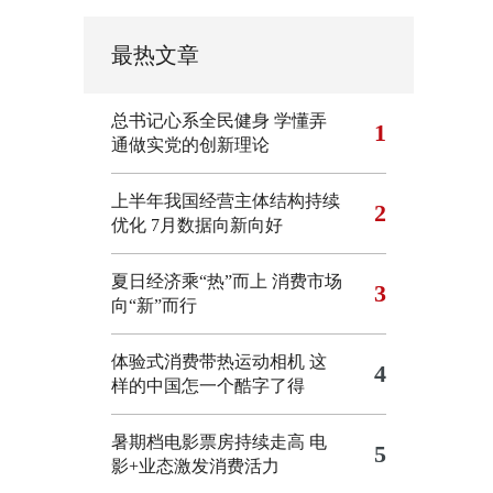
最热文章
总书记心系全民健身
学懂弄
1
通做实党的创新理论
上半年我国经营主体结构持续
2
优化
7月数据向新向好
夏日经济乘“热”而上 消费市场
3
向“新”而行
体验式消费带热运动相机
这
4
样的中国怎一个酷字了得
暑期档电影票房持续走高 电
5
影+业态激发消费活力