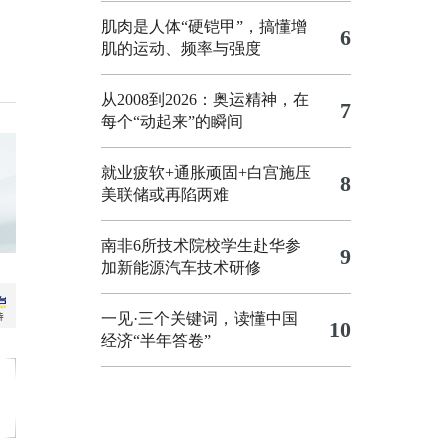
肌肉是人体“硬铠甲”，搞懂增
6
肌的运动、频率与强度
从2008到2026：奥运精神，在
7
每个“动起来”的瞬间
就业疲软+通胀顽固+白宫施压
8
美联储或再陷两难
南非6所技术院校学生赴华参
9
加新能源汽车技术研修
一见·三个关键词，读懂中国
10
经济“半年答卷”