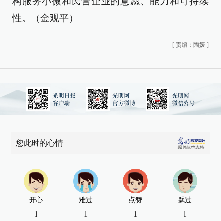
构服务小微和民营企业的意愿、能力和可持续
性。（金观平）
[
责编：陶媛
]
您此时的心情
开心
难过
点赞
飘过
1
1
1
1