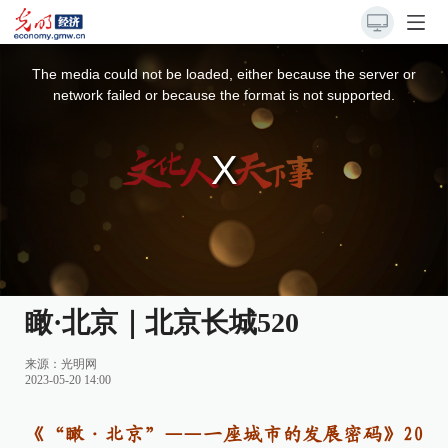
This
is
a
The media could not be loaded, either because the server or
modal
window.
network failed or because the format is not supported.
瞰·北京｜北京长城520
来源：
光明网
2023-05-20 14:00
《“瞰·北京”——一座城市的发展密码》20