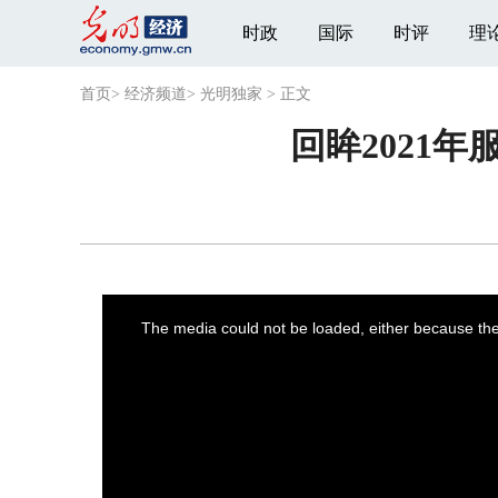
时政
国际
时评
理
首页
>
经济频道
>
光明独家
>
正文
回眸2021年
This
is
a
The media could not be loaded, either because the 
modal
window.