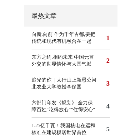
最热文章
向新,向前
作为千年古都,要把
1
传统和现代有机融合在一起
东方之约,相约未来 中国元首
2
外交的世界情怀与大国气派
追光的你｜太行山上新愚公河
3
北农业大学教授李保国
六部门印发《规划》 全力保
4
障百姓"吃得放心""住得安心"
1.25亿千瓦！我国核电在运和
5
核准在建规模居世界首位