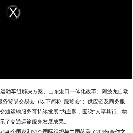
Video
Player
is
loading.
运运动车组解决方案、山东港口一体化改革、阿波龙自动
际服务贸易交易会（以下简称“服贸会”）供应链及商务服
交通运输服务可持续发展”为主题，围绕“人享其行、物
展示了交通运输服务发展成果。
40个国家和31个国际组织与中国签署了205份合作文