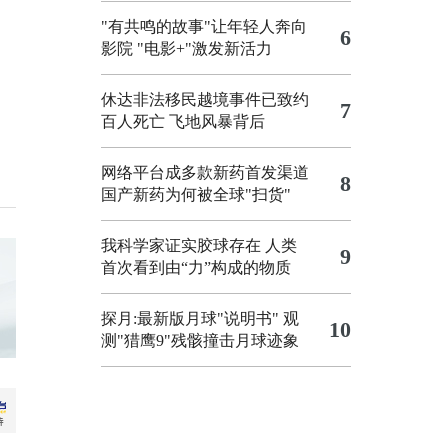
"有共鸣的故事"让年轻人奔向
6
影院
"电影+"激发新活力
休达非法移民越境事件已致约
7
百人死亡
飞地风暴背后
网络平台成多款新药首发渠道
8
国产新药为何被全球"扫货"
我科学家证实胶球存在 人类
9
首次看到由“力”构成的物质
探月:最新版月球"说明书"
观
10
测"猎鹰9"残骸撞击月球迹象