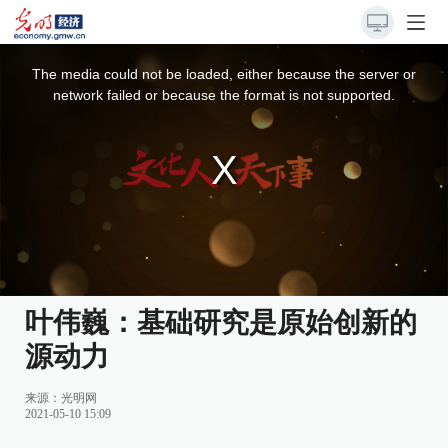
This
is
a
The media could not be loaded, either because the server or
modal
window.
network failed or because the format is not supported.
叶伟巍：基础研究是原始创新的
源动力
来源：
光明网
2021-05-10 15:09