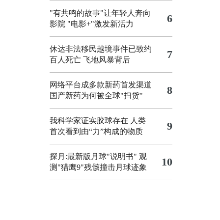
"有共鸣的故事"让年轻人奔向
6
影院
"电影+"激发新活力
休达非法移民越境事件已致约
7
百人死亡
飞地风暴背后
网络平台成多款新药首发渠道
8
国产新药为何被全球"扫货"
我科学家证实胶球存在 人类
9
首次看到由“力”构成的物质
探月:最新版月球"说明书"
观
10
测"猎鹰9"残骸撞击月球迹象