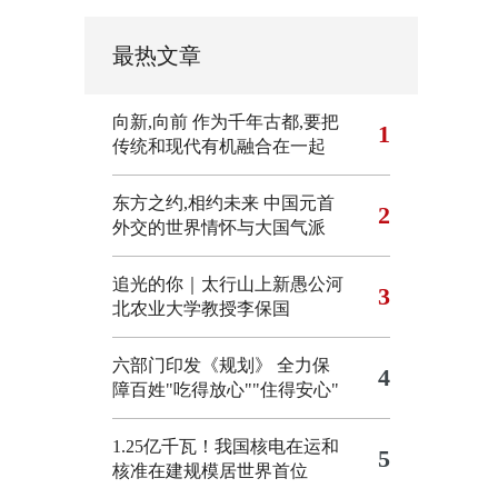
最热文章
向新,向前
作为千年古都,要把
1
传统和现代有机融合在一起
东方之约,相约未来 中国元首
2
外交的世界情怀与大国气派
追光的你｜太行山上新愚公河
3
北农业大学教授李保国
六部门印发《规划》 全力保
4
障百姓"吃得放心""住得安心"
1.25亿千瓦！我国核电在运和
5
核准在建规模居世界首位