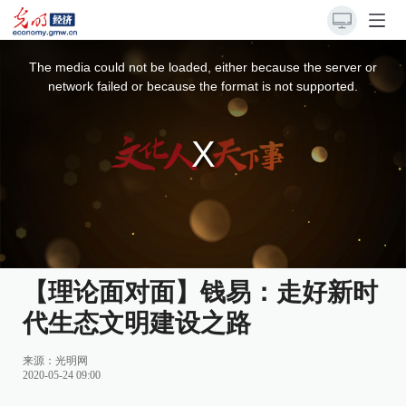
This
is
a
The media could not be loaded, either because the server or
modal
window.
network failed or because the format is not supported.
【理论面对面】钱易：走好新时
代生态文明建设之路
来源：
光明网
2020-05-24 09:00